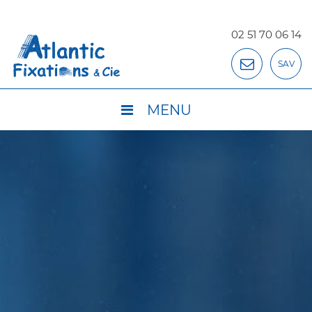
02 51 70 06 14
SAV
MENU