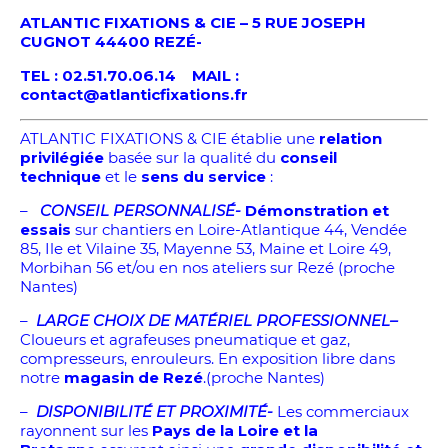
ATLANTIC FIXATIONS & CIE – 5 RUE JOSEPH
CUGNOT 44400 REZÉ-
TEL : 02.51.70.06.14 MAIL :
contact@atlanticfixations.fr
ATLANTIC FIXATIONS & CIE établie une
relation
privilégiée
basée sur la qualité du
conseil
technique
et le
sens du service
:
–
CONSEIL PERSONNALISÉ-
Démonstration et
essais
sur chantiers en Loire-Atlantique 44, Vendée
85, Ile et Vilaine 35, Mayenne 53, Maine et Loire 49,
Morbihan 56 et/ou en nos ateliers sur Rezé (proche
Nantes)
–
LARGE CHOIX DE
MATÉRIEL
PROFESSIONNEL–
Cloueurs et agrafeuses pneumatique et gaz,
compresseurs, enrouleurs. En exposition libre dans
notre
magasin de Rezé
.(proche Nantes)
–
DISPONIBILITÉ ET PROXIMITÉ-
Les commerciaux
rayonnent sur les
Pays de la Loire et la