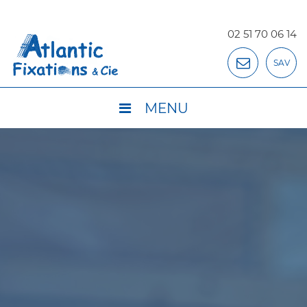
02 51 70 06 14
SAV
MENU