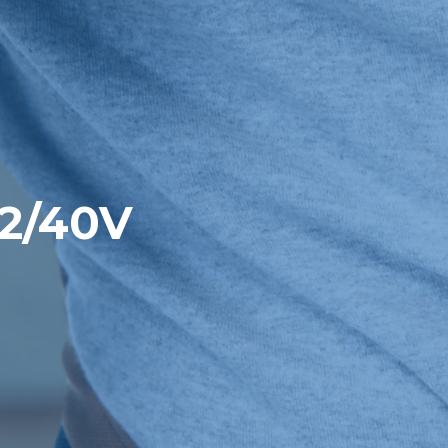
2/40V