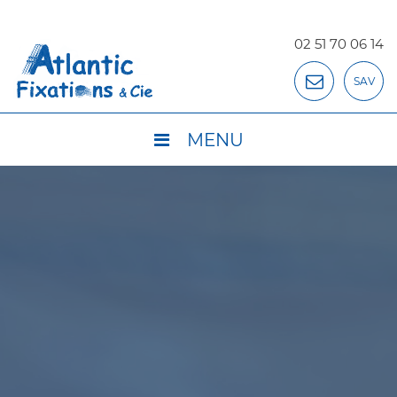
02 51 70 06 14
SAV
MENU