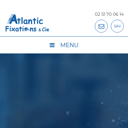
02 51 70 06 14
SAV
MENU