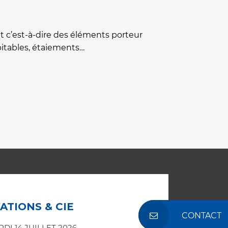
nt c’est-à-dire des éléments porteur
bitables, étaiements…
ATIONS & CIE
CONTACT
DI 14 JUILLET 2026
SERA 